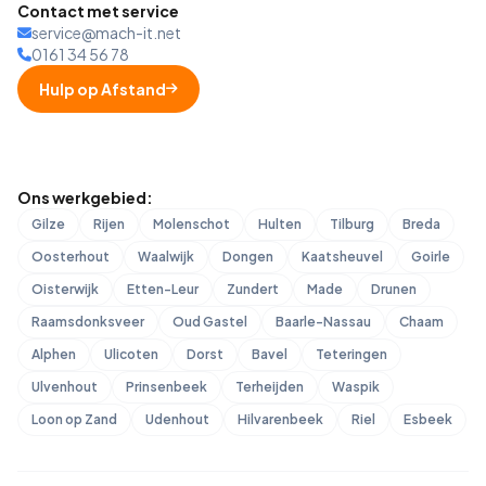
Contact met service
service@mach-it.net
0161 34 56 78
Hulp op Afstand
Ons werkgebied:
Gilze
Rijen
Molenschot
Hulten
Tilburg
Breda
Oosterhout
Waalwijk
Dongen
Kaatsheuvel
Goirle
Oisterwijk
Etten-Leur
Zundert
Made
Drunen
Raamsdonksveer
Oud Gastel
Baarle-Nassau
Chaam
Alphen
Ulicoten
Dorst
Bavel
Teteringen
Ulvenhout
Prinsenbeek
Terheijden
Waspik
Loon op Zand
Udenhout
Hilvarenbeek
Riel
Esbeek