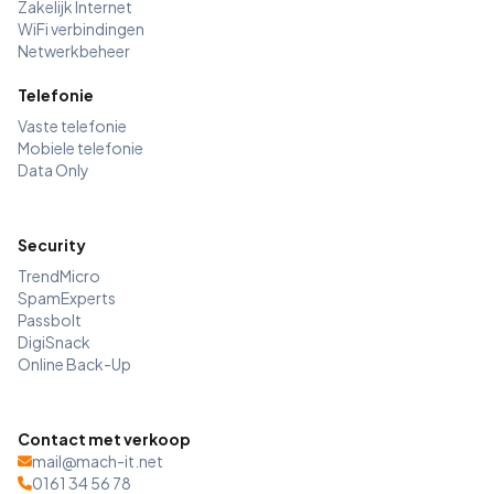
Zakelijk Internet
WiFi verbindingen
Netwerkbeheer
Telefonie
Vaste telefonie
Mobiele telefonie
Data Only
Security
TrendMicro
SpamExperts
Passbolt
DigiSnack
Online Back-Up
Contact met verkoop
mail@mach-it.net
0161 34 56 78