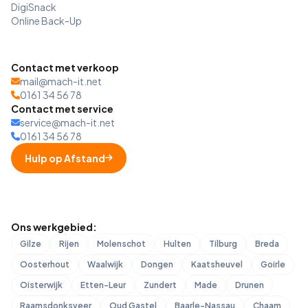
DigiSnack
Online Back-Up
Contact met verkoop
mail@mach-it.net
0161 34 56 78
Contact met service
service@mach-it.net
0161 34 56 78
Hulp op Afstand
Ons werkgebied:
Gilze
Rijen
Molenschot
Hulten
Tilburg
Breda
Oosterhout
Waalwijk
Dongen
Kaatsheuvel
Goirle
Oisterwijk
Etten-Leur
Zundert
Made
Drunen
Raamsdonksveer
Oud Gastel
Baarle-Nassau
Chaam