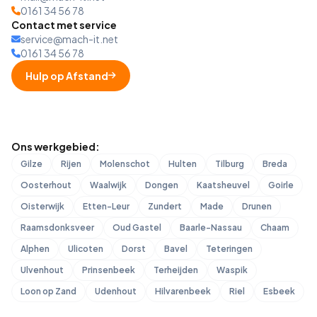
0161 34 56 78
Contact met service
service@mach-it.net
0161 34 56 78
Hulp op Afstand
Ons werkgebied:
Gilze
Rijen
Molenschot
Hulten
Tilburg
Breda
Oosterhout
Waalwijk
Dongen
Kaatsheuvel
Goirle
Oisterwijk
Etten-Leur
Zundert
Made
Drunen
Raamsdonksveer
Oud Gastel
Baarle-Nassau
Chaam
Alphen
Ulicoten
Dorst
Bavel
Teteringen
Ulvenhout
Prinsenbeek
Terheijden
Waspik
Loon op Zand
Udenhout
Hilvarenbeek
Riel
Esbeek