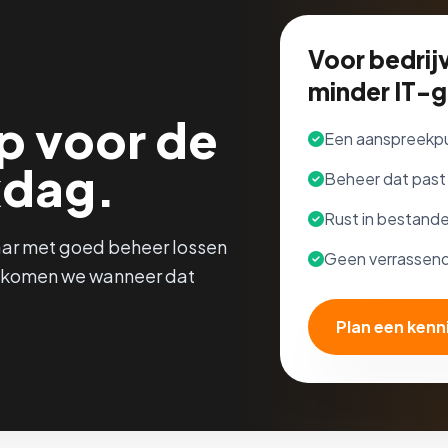
Voor bedrij
minder IT-g
lp voor de
Een aanspreekpu
dag.
Beheer dat past 
Rust in bestand
aar met goed beheer lossen
Geen verrassend
ie komen we wanneer dat
Plan een ken