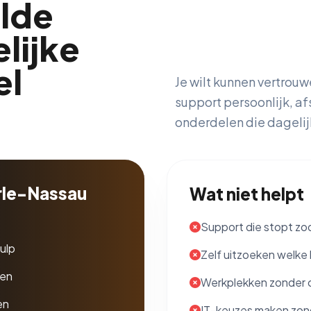
lde
lijke
el
Je wilt kunnen vertrouw
support persoonlijk, a
onderdelen die dagelijk
arle-Nassau
Wat niet helpt
Support die stopt zo
ulp
Zelf uitzoeken welke 
ten
Werkplekken zonder 
en
IT-keuzes maken zond