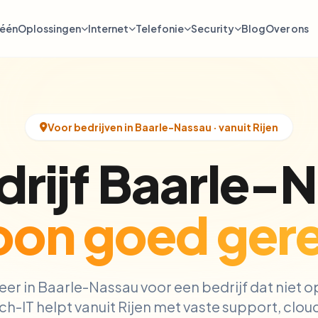
-één
Oplossingen
Internet
Telefonie
Security
Blog
Over ons
Voor bedrijven in Baarle-Nassau · vanuit Rijen
drijf Baarle-
on goed gere
eer in Baarle-Nassau voor een bedrijf dat niet op
h-IT helpt vanuit Rijen met vaste support, clo