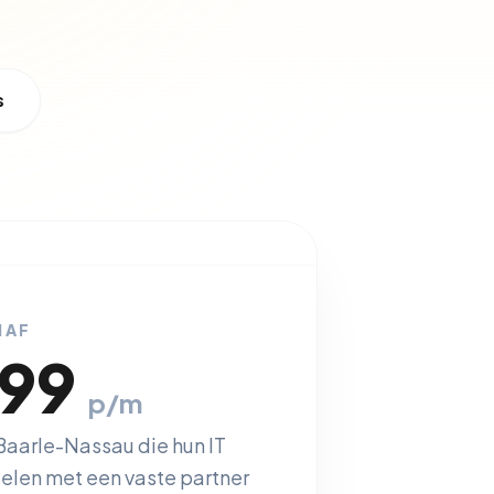
s
NAF
,99
p/m
 Baarle-Nassau die hun IT
gelen met een vaste partner