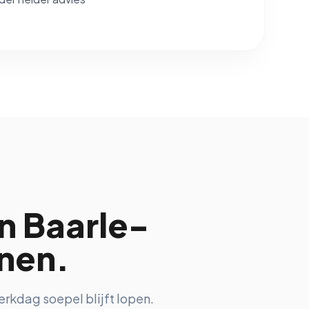
in Baarle-
unen.
rkdag soepel blijft lopen.