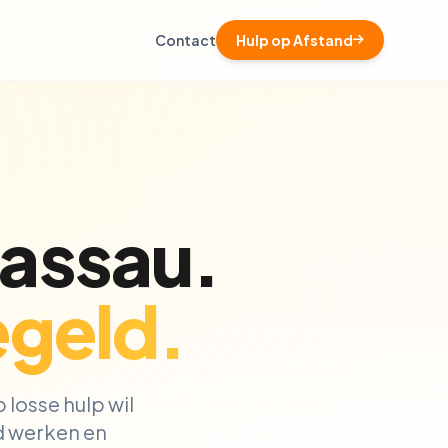
Contact
Hulp op Afstand
Nassau.
geld.
 losse hulp wil
ud werken en