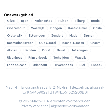
Ons werkgebied:
Gilze
Rijen
Molenschot
Hulten
Tilburg
Breda
Oosterhout
Waalwijk
Dongen
Kaatsheuvel
Goirle
Oisterwijk
Etten-Leur
Zundert
Made
Drunen
Raamsdonksveer
Oud Gastel
Baarle-Nassau
Chaam
Alphen
Ulicoten
Dorst
Bavel
Teteringen
Ulvenhout
Prinsenbeek
Terheijden
Waspik
Loon op Zand
Udenhout
Hilvarenbeek
Riel
Esbeek
Mach-IT | Ericssonstraat 2, 5121 ML Rijen | Bezoek op afspraak
K.v.K 54489822 | BTW NL851325208B01
© 2026 Mach-IT. Alle rechten voorbehouden.
Privacy verklaring
|
Algemene voorwaarden