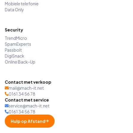
Mobiele telefonie
Data Only
Security
TrendMicro
SpamExperts
Passbolt
DigiSnack
Online Back-Up
Contact met verkoop
mail@mach-it.net
0161 34 56 78
Contact met service
service@mach-it.net
0161 34 56 78
Hulp op Afstand