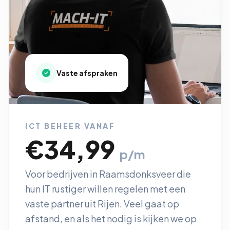
Vaste afspraken
ICT BEHEER VANAF
€34,99
p/m
Voor bedrijven in Raamsdonksveer die
hun IT rustiger willen regelen met een
vaste partner uit Rijen. Veel gaat op
afstand, en als het nodig is kijken we op