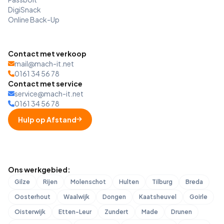
DigiSnack
Online Back-Up
Contact met verkoop
mail@mach-it.net
0161 34 56 78
Contact met service
service@mach-it.net
0161 34 56 78
Hulp op Afstand
Ons werkgebied:
Gilze
Rijen
Molenschot
Hulten
Tilburg
Breda
Oosterhout
Waalwijk
Dongen
Kaatsheuvel
Goirle
Oisterwijk
Etten-Leur
Zundert
Made
Drunen