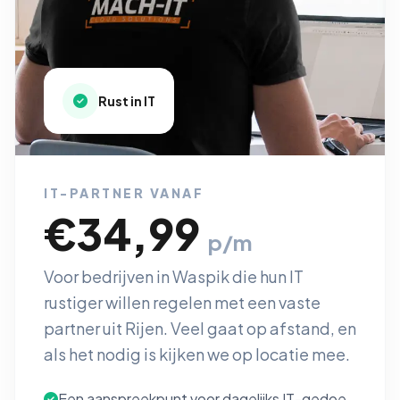
Rust in IT
IT-PARTNER VANAF
€34,99
p/m
Voor bedrijven in Waspik die hun IT
rustiger willen regelen met een vaste
partner uit Rijen. Veel gaat op afstand, en
als het nodig is kijken we op locatie mee.
Een aanspreekpunt voor dagelijks IT-gedoe