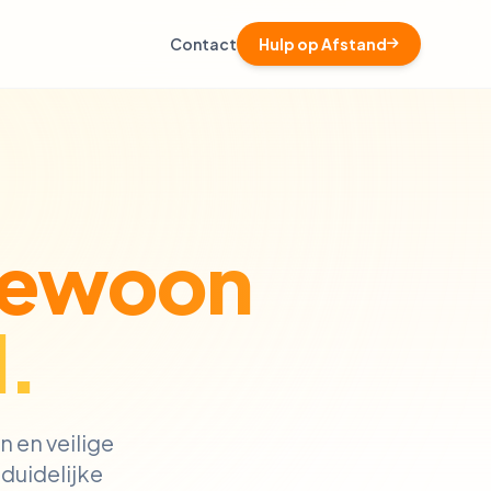
Contact
Hulp op Afstand
ewoon
.
n en veilige
 duidelijke