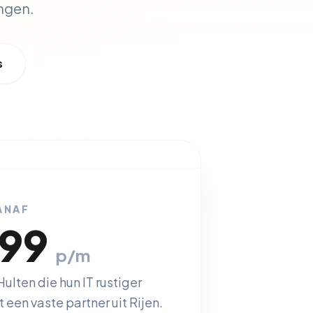
ingen.
s
ANAF
,99
p/m
Hulten die hun IT rustiger
 een vaste partner uit Rijen.