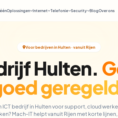
-één
Oplossingen
Internet
Telefonie
Security
Blog
Over ons
Voor bedrijven in Hulten · vanuit Rijen
rijf Hulten.
G
goed geregeld
 ICT bedrijf in Hulten voor support, cloud werke
n? Mach-IT helpt vanuit Rijen met korte lijnen,