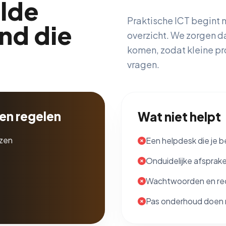
lde
Praktische ICT begint 
nd die
overzicht. We zorgen da
komen, zodat kleine p
vragen.
ten regelen
Wat niet helpt
nzen
Een helpdesk die je be
Onduidelijke afsprak
Wachtwoorden en rec
Pas onderhoud doen n