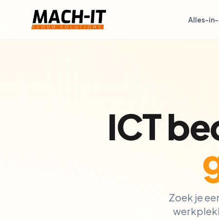
Alles-in
ICT bed
Zoek je een
werkplekke