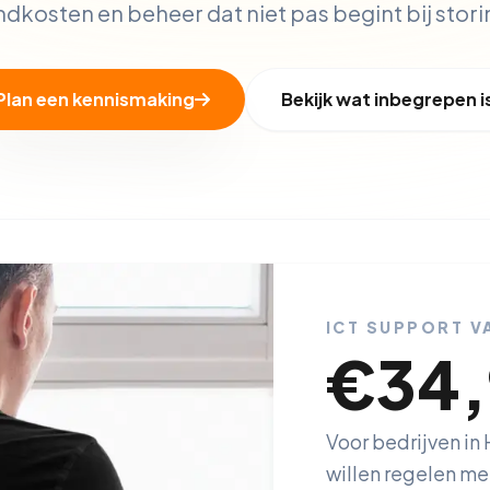
kosten en beheer dat niet pas begint bij stor
Plan een kennismaking
Bekijk wat inbegrepen i
ICT SUPPORT V
€34
Voor bedrijven in 
willen regelen met