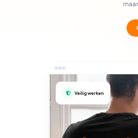
maand
Veilig werken