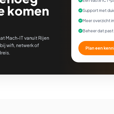
Een vaste ICT-pa
e komen
Support met duid
Meer overzicht i
Beheer dat past b
dat Mach-IT vanuit Rijen
ij wifi, netwerk of
Plan een ken
reis.