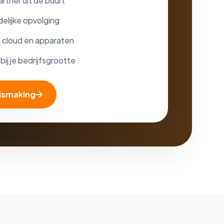
rtner uit de buurt
elijke opvolging
n cloud en apparaten
ij je bedrijfsgrootte
nismaking