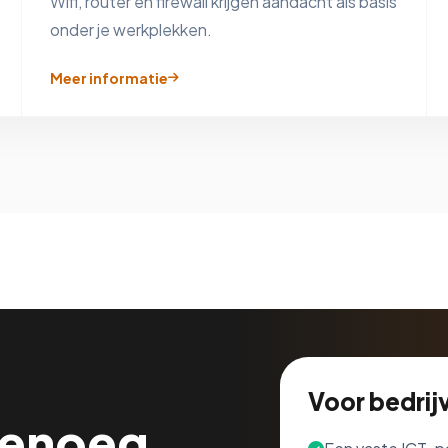
Wifi, router en firewall krijgen aandacht als basis
onder je werkplekken.
Meer informatie
Voor bedrijv
genoeg