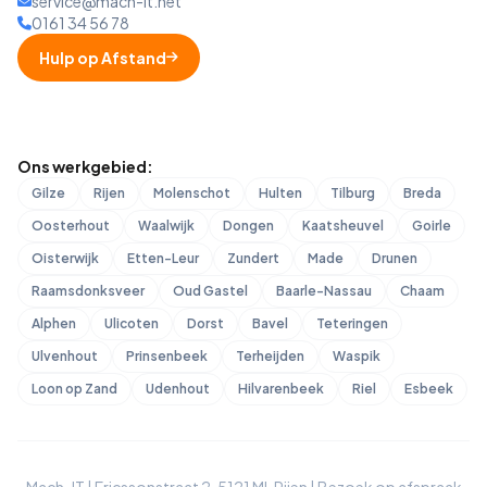
service@mach-it.net
0161 34 56 78
Hulp op Afstand
Ons werkgebied:
Gilze
Rijen
Molenschot
Hulten
Tilburg
Breda
Oosterhout
Waalwijk
Dongen
Kaatsheuvel
Goirle
Oisterwijk
Etten-Leur
Zundert
Made
Drunen
Raamsdonksveer
Oud Gastel
Baarle-Nassau
Chaam
Alphen
Ulicoten
Dorst
Bavel
Teteringen
Ulvenhout
Prinsenbeek
Terheijden
Waspik
Loon op Zand
Udenhout
Hilvarenbeek
Riel
Esbeek