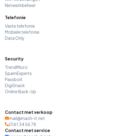
Netwerkbeheer
Telefonie
Vaste telefonie
Mobiele telefonie
Data Only
Security
TrendMicro
SpamExperts
Passbolt
DigiSnack
Online Back-Up
Contact met verkoop
mail@mach-it.net
0161 34 56 78
Contact met service