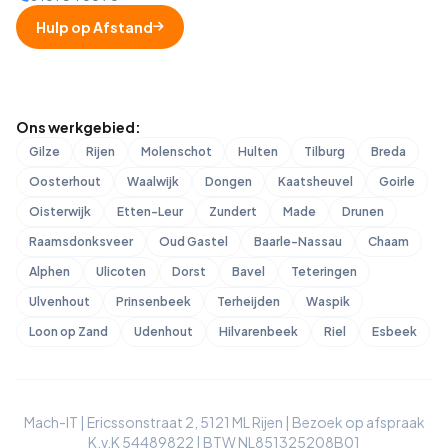
Hulp op Afstand
Ons werkgebied:
Gilze
Rijen
Molenschot
Hulten
Tilburg
Breda
Oosterhout
Waalwijk
Dongen
Kaatsheuvel
Goirle
Oisterwijk
Etten-Leur
Zundert
Made
Drunen
Raamsdonksveer
Oud Gastel
Baarle-Nassau
Chaam
Alphen
Ulicoten
Dorst
Bavel
Teteringen
Ulvenhout
Prinsenbeek
Terheijden
Waspik
Loon op Zand
Udenhout
Hilvarenbeek
Riel
Esbeek
Mach-IT | Ericssonstraat 2, 5121 ML Rijen | Bezoek op afspraak
K.v.K 54489822 | BTW NL851325208B01